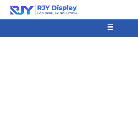
콘
텐
츠
메
뉴
로
건
너
뛰
기