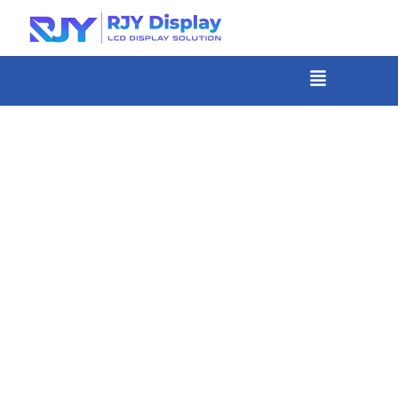
콘
텐
츠
메
뉴
로
건
너
뛰
기