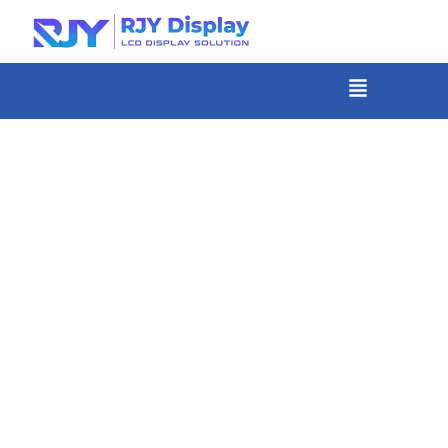
콘
텐
츠
메
뉴
로
건
너
뛰
기