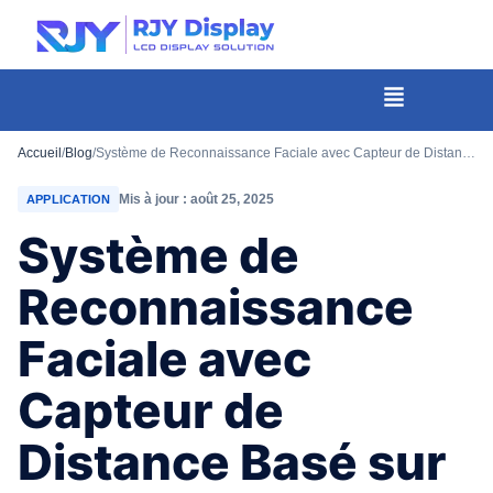
Hauteur
personnalisée
pour
Menu
la
fenêtre
Accueil
/
Blog
/
Système de Reconnaissance Faciale avec Capteur de Distance Basé sur des Solutions Android
modale.
Mis à jour : août 25, 2025
APPLICATION
Système de
Reconnaissance
Faciale avec
Capteur de
Distance Basé sur