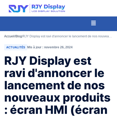
Hauteur
personnalisée
pour
Menu
la
fenêtre
Accueil
/
Blog
/
RJY Display est ravi d'annoncer le lancement de nos nouveaux produits : écran HMI (écran à port série)
modale.
Mis à jour : novembre 26, 2024
ACTUALITÉS
RJY Display est
ravi d'annoncer le
lancement de nos
nouveaux produits
: écran HMI (écran