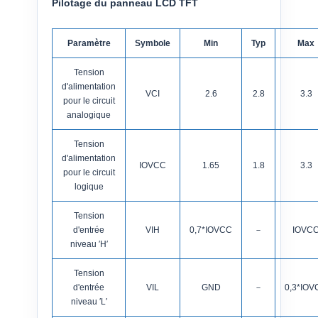
Pilotage du panneau LCD TFT
Paramètre
Symbole
Min
Typ
Max
Tension
d'alimentation
VCI
2.6
2.8
3.3
pour le circuit
analogique
Tension
d'alimentation
IOVCC
1.65
1.8
3.3
pour le circuit
logique
Tension
d'entrée
VIH
0,7*IOVCC
－
IOVC
niveau ′H′
Tension
d'entrée
VIL
GND
－
0,3*IOV
niveau ′L′