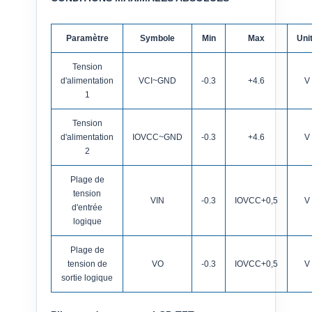
Paramètre
Symbole
Min
Max
Uni
Tension
d'alimentation
VCI~GND
-0.3
+4.6
V
1
Tension
d'alimentation
IOVCC~GND
-0.3
+4.6
V
2
Plage de
tension
VIN
-0.3
IOVCC+0,5
V
d'entrée
logique
Plage de
tension de
VO
-0.3
IOVCC+0,5
V
sortie logique