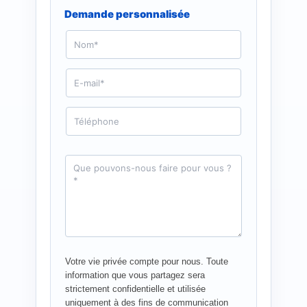
Demande personnalisée
N
o
m
*
E
-
m
a
T
i
é
l
l
*
é
p
D
h
e
o
m
n
a
e
n
d
e
*
Votre vie privée compte pour nous. Toute
information que vous partagez sera
strictement confidentielle et utilisée
uniquement à des fins de communication