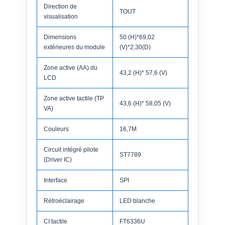
Direction de
TOUT
visualisation
Dimensions
50 (H)*69,02
extérieures du module
(V)*2,30(D)
Zone active (AA) du
43,2 (H)* 57,6 (V)
LCD
Zone active tactile (TP
43,6 (H)* 58,05 (V)
VA)
Couleurs
16,7M
Circuit intégré pilote
ST7789
(Driver IC)
Interface
SPI
Rétroéclairage
LED blanche
CI tactile
FT6336U