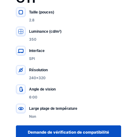
Taille (pouces)
SPÉCIFICATIONS CLÉS
2.8
Luminance (cd/m²)
350
Interface
SPI
Résolution
240x320
Angle de vision
6:00
Large plage de température
Non
Demande de vérification de compatibilité