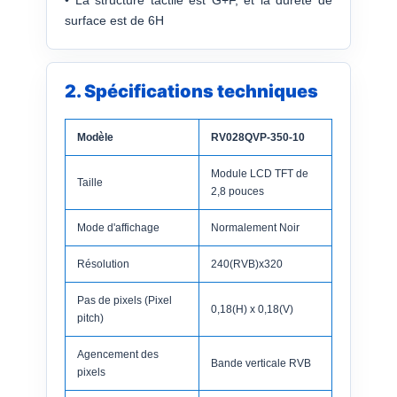
• La structure tactile est G+F, et la dureté de
surface est de 6H
2. Spécifications techniques
Modèle
RV028QVP-350-10
Module LCD TFT de
Taille
2,8 pouces
Mode d'affichage
Normalement Noir
Résolution
240(RVB)x320
Pas de pixels (Pixel
0,18(H) x 0,18(V)
pitch)
Agencement des
Bande verticale RVB
pixels