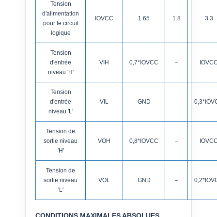
Tension
d'alimentation
IOVCC
1.65
1.8
3.3
pour le circuit
logique
Tension
d'entrée
VIH
0,7*IOVCC
－
IOVC
niveau ′H′
Tension
d'entrée
VIL
GND
－
0,3*IOV
niveau ′L′
Tension de
sortie niveau
VOH
0,8*IOVCC
－
IOVC
′H′
Tension de
sortie niveau
VOL
GND
－
0,2*IOV
′L′
CONDITIONS MAXIMALES ABSOLUES