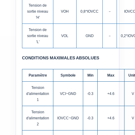
Tension de
sortie niveau
VOH
0,8*IOVCC
－
IOVC
′H′
Tension de
sortie niveau
VOL
GND
－
0,2*IOV
′L′
CONDITIONS MAXIMALES ABSOLUES
Paramètre
Symbole
Min
Max
Uni
Tension
d'alimentation
VCI~GND
-0.3
+4.6
V
1
Tension
d'alimentation
IOVCC~GND
-0.3
+4.6
V
2