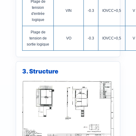
Plage de
tension
VIN
-0.3
IOVCC+0,5
V
d'entrée
logique
Plage de
tension de
VO
-0.3
IOVCC+0,5
V
sortie logique
3. Structure