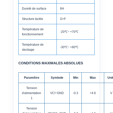
Dureté de surface
6H
Structure tactile
G+F
Température de
-20℃~ +70℃
fonctionnement
Température de
-30℃~ +80℃
stockage
CONDITIONS MAXIMALES ABSOLUES
Paramètre
Symbole
Min
Max
Uni
Tension
d'alimentation
VCI~GND
-0.3
+4.6
V
1
Tension