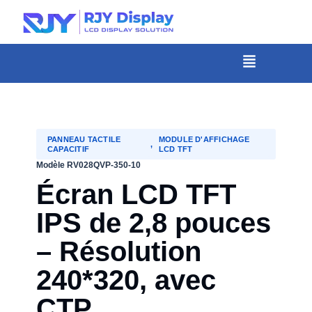
Hauteur
personnalisée
pour
Menu
la
fenêtre
modale.
PANNEAU TACTILE
MODULE D'AFFICHAGE
,
CAPACITIF
LCD TFT
Modèle RV028QVP-350-10
Écran LCD TFT
IPS de 2,8 pouces
– Résolution
240*320, avec
CTP