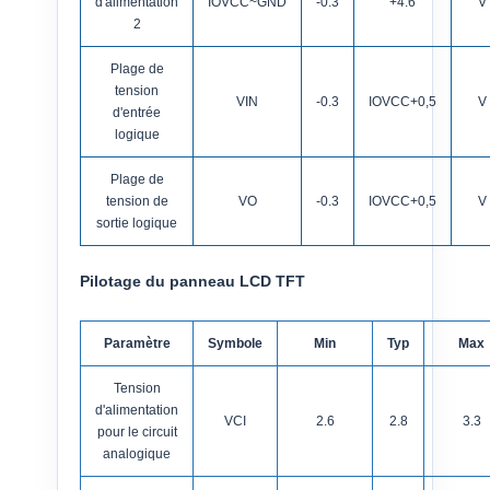
d'alimentation
IOVCC~GND
-0.3
+4.6
V
2
Plage de
tension
VIN
-0.3
IOVCC+0,5
V
d'entrée
logique
Plage de
tension de
VO
-0.3
IOVCC+0,5
V
sortie logique
Pilotage du panneau LCD TFT
Paramètre
Symbole
Min
Typ
Max
Tension
d'alimentation
VCI
2.6
2.8
3.3
pour le circuit
analogique