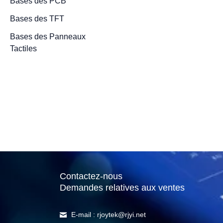
Bases des PCB
Bases des TFT
Bases des Panneaux
Comment év
Tactiles
qualité de 
panneau d'
LCD ?
8 novembre 2022
/
4 minu
Contactez-nous
Demandes relatives aux ventes
E-mail : rjoytek@rjyi.net