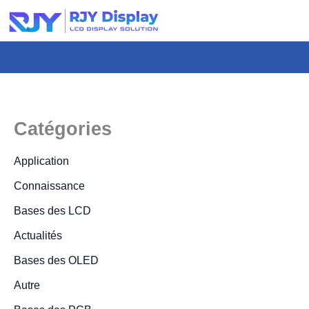
Hauteur
personnalisée
pour
la
fenêtre
modale.
Catégories
Application
Connaissance
Bases des LCD
Actualités
Bases des OLED
Autre