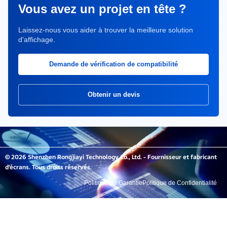
Vous avez un projet en tête ?
Laissez-nous vous aider à trouver la meilleure solution
d'affichage.
Demande de vérification de compatibilité
Obtenir un devis
© 2026 Shenzhen Rongjiayi Technology Co., Ltd. - Fournisseur et fabricant
d'écrans. Tous droits réservés.
Politique de Garantie
Politique de Confidentialité