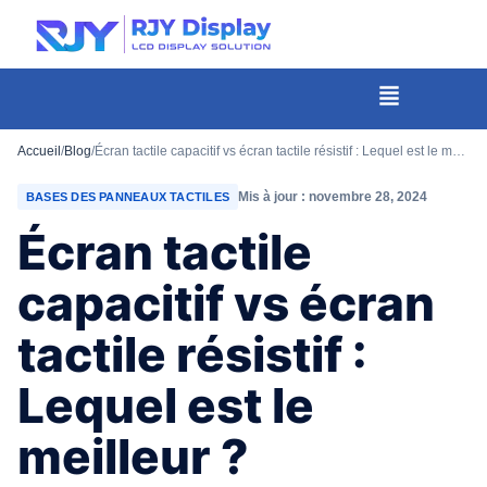
Hauteur
personnalisée
pour
Menu
la
fenêtre
Accueil
/
Blog
/
Écran tactile capacitif vs écran tactile résistif : Lequel est le meilleur ?
modale.
Mis à jour : novembre 28, 2024
BASES DES PANNEAUX TACTILES
Écran tactile
capacitif vs écran
tactile résistif :
Lequel est le
meilleur ?