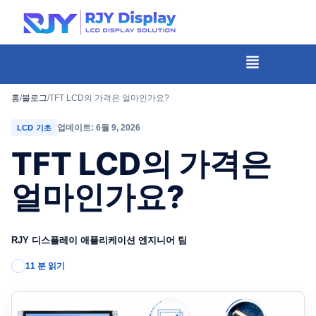
콘
텐
츠
메
뉴
로
건
홈
/
블로그
/
TFT LCD의 가격은 얼마인가요?
너
업데이트: 6월 9, 2026
LCD 기초
뛰
TFT LCD의 가격은
기
얼마인가요?
RJY 디스플레이 애플리케이션 엔지니어 팀
11 분 읽기