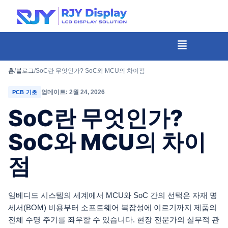
콘
텐
츠
메
뉴
로
건
홈
/
블로그
/
SoC란 무엇인가? SoC와 MCU의 차이점
너
업데이트: 2월 24, 2026
PCB 기초
뛰
SoC란 무엇인가?
기
SoC와 MCU의 차이
점
임베디드 시스템의 세계에서 MCU와 SoC 간의 선택은 자재 명
세서(BOM) 비용부터 소프트웨어 복잡성에 이르기까지 제품의
전체 수명 주기를 좌우할 수 있습니다. 현장 전문가의 실무적 관