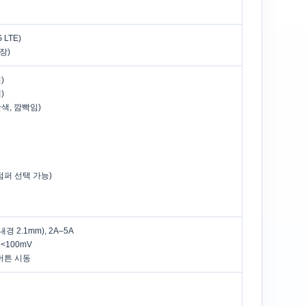
G LTE)
확장)
)
)
란색, 깜빡임)
(점퍼 선택 가능)
(내경 2.1mm), 2A–5A
 <100mV
버튼 시동