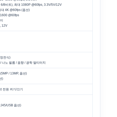
6/8비트), 최대 1080P @60fps, 3.3V/5V/12V
최대 4K @60fps (옵션)
1600 @60fps
레이
 12V
 정전식)
 / 나노 필름 / 음향 / 광학 멀티터치
5MP / 13MP, 옵션)
션)
예약 전원 켜기/끄기
RJ45/USB 옵션)