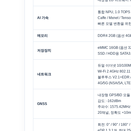
내장형 2D 하드웨어 
통합 NPU, 1.0 TOPS
AI 가속
Caffe / Mxnet / Tens
빠른 모델 변환을 위한
메모리
DDR4 2GB (옵션 4GB
eMMC 16GB (옵션 32G
저장장치
SSD / HDD용 SATA3
듀얼 이더넷 10/100M 
Wi-Fi 2.4GHz 802.
네트워크
블루투스 V2.1+EDR / 3.
4G/5G (NSA/SA, LT
내장형 GPS/BD 모듈
감도: -162dBm
GNSS
주파수: 1575.42MHz
20채널, 정확도 <10m
회전: 0° / 90° / 180
eDP 1.3 1개, 최대 25