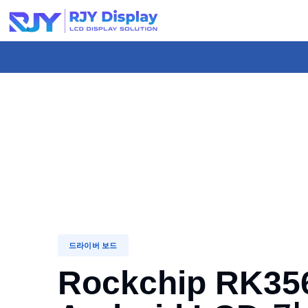
콘
텐
츠
로
건
너
뛰
기
드라이버 보드
Rockchip RK