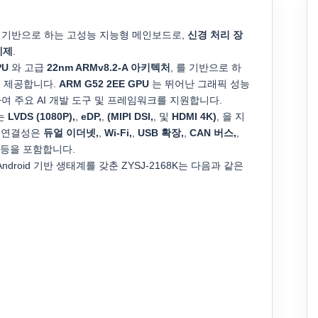
 기반으로 하는 고성능 지능형 메인보드로,
신경 처리 장
체제
.
PU
와 고급
22nm ARMv8.2-A 아키텍처
, 를 기반으로 하
을 제공합니다.
ARM G52 2EE GPU
는 뛰어난 그래픽 성능
하여 주요 AI 개발 도구 및 프레임워크를 지원합니다.
는
LVDS (1080P),
,
eDP,
,
(MIPI DSI,
, 및
HDMI 4K)
, 을 지
한 연결성은
듀얼 이더넷,
,
Wi-Fi,
,
USB 확장,
,
CAN 버스,
,
, 등을 포함합니다.
droid 기반 생태계를 갖춘 ZYSJ-2168K는 다음과 같은