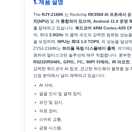
1. 제품 설명
The
RJY-2168K
는 Rockchip
RK3568 AI 프로세서
를
치(NPU)
및
가 통합되어 있으며, Android 11.0 운영 
를 탑재하고 있습니다.
쿼드코어 ARM Cortex-A55 C
여, 최대
2.0GHz
의 클럭 속도와 강력한 컴퓨팅 성능
을 보장하며,
NPU는 최대 1.0 TOPS
, 의 성능을 달성
ZYSJ-2168K는
트리플 독립 디스플레이 출력
, 여기에
원하여 멀티스크린 솔루션에 매우 적합합니다. 풍부
RS232/RS485,
,
GPIO,
,
I²C,
,
MIPI 카메라,
,
IR 리모컨
강력한 쿼드코어 AI 칩셋, 견고한 하드웨어 플랫폼 및 An
산업 분야에서 널리 채택되고 있습니다:
AI 서버,
얼굴 인식 및 결제 장치,
보안 및 감시,
의료 장비,
스마트 교통,
금융 시스템,