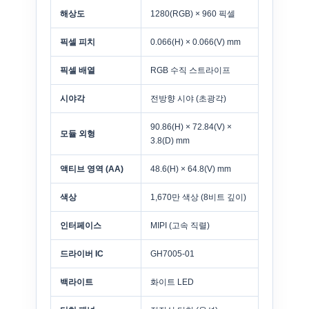
해상도
1280(RGB) × 960 픽셀
픽셀 피치
0.066(H) × 0.066(V) mm
픽셀 배열
RGB 수직 스트라이프
시야각
전방향 시야 (초광각)
90.86(H) × 72.84(V) ×
모듈 외형
3.8(D) mm
액티브 영역 (AA)
48.6(H) × 64.8(V) mm
색상
1,670만 색상 (8비트 깊이)
인터페이스
MIPI (고속 직렬)
드라이버 IC
GH7005-01
백라이트
화이트 LED