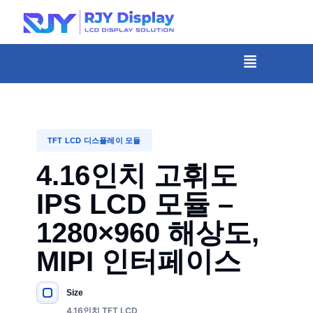
콘
텐
츠
메
뉴
로
건
너
뛰
TFT LCD 디스플레이 모듈
기
4.16인치 고휘도
IPS LCD 모듈 –
1280×960 해상도,
MIPI 인터페이스
Size
주요 사양
4.16인치 TFT LCD