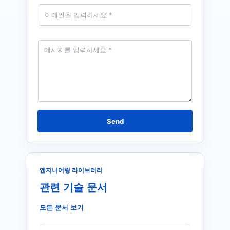
e
E
*
m
a
i
l
M
*
e
s
s
a
g
e
*
Send
엔지니어링 라이브러리
관련 기술 문서
모든 문서 보기