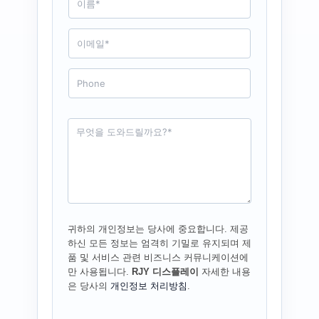
a
m
e
E
*
m
a
i
P
l
h
*
o
n
e
R
e
q
u
e
s
t
*
귀하의 개인정보는 당사에 중요합니다. 제공
하신 모든 정보는 엄격히 기밀로 유지되며 제
품 및 서비스 관련 비즈니스 커뮤니케이션에
만 사용됩니다.
RJY 디스플레이
자세한 내용
은 당사의
개인정보 처리방침
.