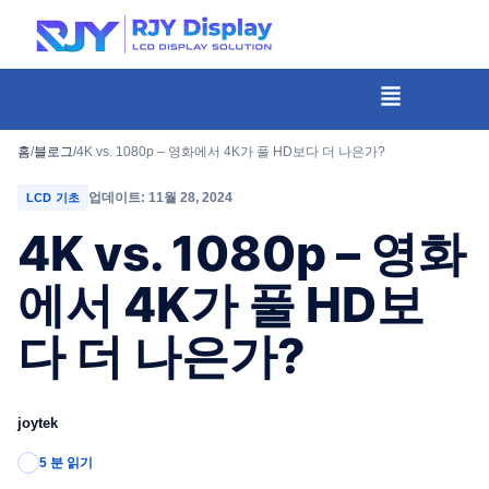
콘
텐
츠
메
뉴
로
건
홈
/
블로그
/
4K vs. 1080p – 영화에서 4K가 풀 HD보다 더 나은가?
너
업데이트: 11월 28, 2024
LCD 기초
뛰
4K vs. 1080p – 영화
기
에서 4K가 풀 HD보
다 더 나은가?
joytek
5 분 읽기