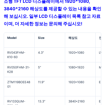
소형 TFT LCD 디스플레이에서 1920*1080,
3840*2160 해상도를 제공할 수 있는 내용을 확인
해 보십시오. 일부 LCD 디스플레이 목록 참고 자료
이며, 더 자세한 정보는 문의해 주십시오!
Model
Size
해상도
인터
RV043FHM-
4.3″
1920*1080
LVD
K10-60
RV050FHM-31-
5″
1080*1920
MIPI
K28
ZTM119BOEE48
11.9″
1920*1080
EDP
01
RV133QUM-
13.3″
3840*2160
EDP