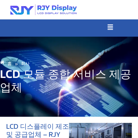
콘
텐
츠
메
뉴
로
건
너
뛰
»
홈
회사
기
LCD 모듈 종합 서비스 제공
업체
LCD 디스플레이 제조
및 공급업체 – RJY