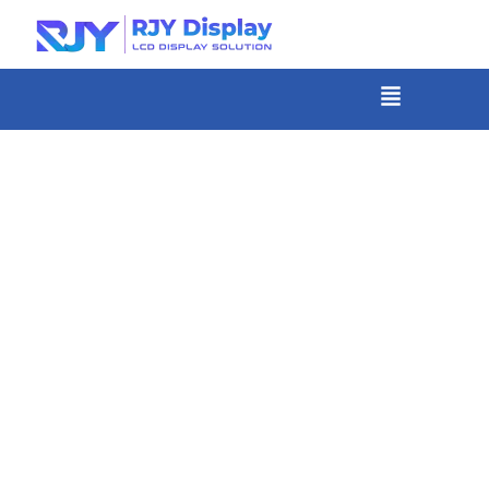
콘
텐
츠
메
뉴
로
건
너
뛰
기