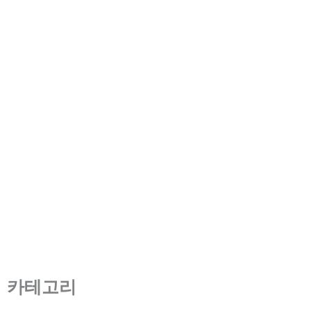
다양한 LCD 인터페이스 간의 차
이점: MIPI, LVDS, MCU, RGB,
SPI
2023년 4월 10일
/
6 minute of reading
카테고리