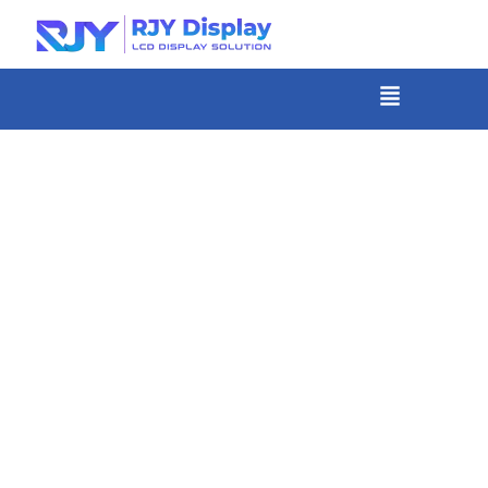
콘
텐
츠
메
뉴
로
건
너
뛰
기