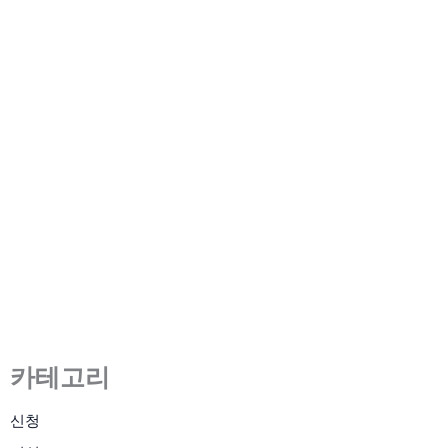
TFT LCD 패널 구매 전 알아야
할 사항
2022년 11월 14일
/
7 minute of reading
카테고리
신청