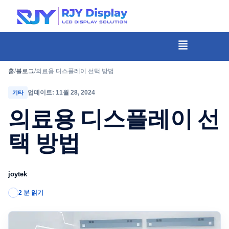
콘
텐
츠
메
뉴
로
건
홈
/
블로그
/
의료용 디스플레이 선택 방법
너
업데이트: 11월 28, 2024
기타
뛰
의료용 디스플레이 선
기
택 방법
joytek
2 분 읽기