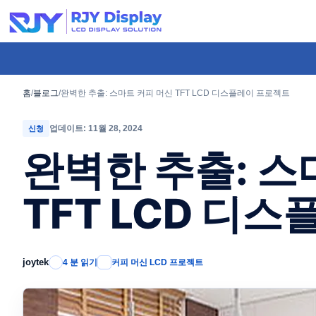
콘
텐
츠
로
건
홈
/
블로그
/
완벽한 추출: 스마트 커피 머신 TFT LCD 디스플레이 프로젝트
너
업데이트: 11월 28, 2024
신청
뛰
완벽한 추출: 스
기
TFT LCD 디
joytek
4 분 읽기
커피 머신 LCD 프로젝트