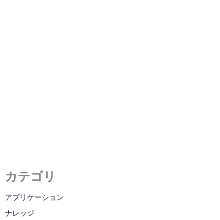
LCDディスプレイの寿命を延
ばす方法は？
2022年9月20日
/
2 分の読了時間
カテゴリ
アプリケーション
ナレッジ