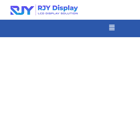
Skip
to
content
メ
ニ
-
ュ
コ
ー
ン
テ
ン
ツ
ま
で
ス
キ
ッ
プ