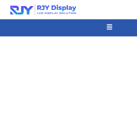
Skip
to
content
メ
ニ
-
ュ
コ
ー
ン
テ
ン
ツ
ま
で
ス
キ
ッ
プ