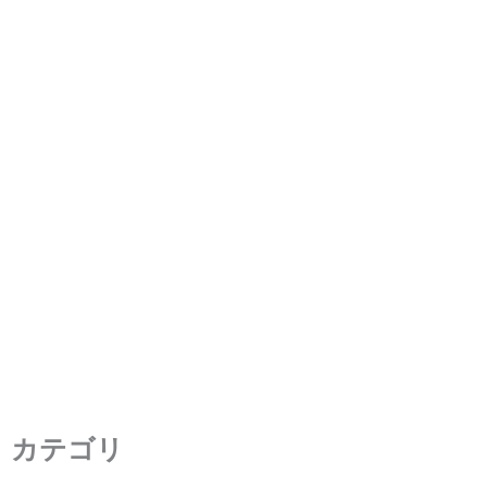
どこで迅速に円形TFT LCDデ
ィスプレイを購入できます
か？
2022年11月18日
/
2 分の読了時間
カテゴリ