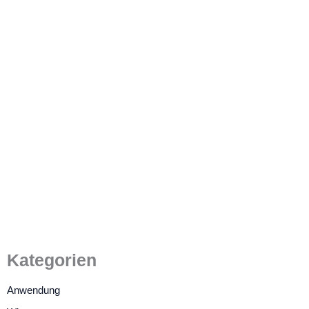
Mehrfachgrößen Rundes TFT-
LCD-Displaymodul
19. Juli 2022
/
5 Minuten Lesezeit
Kategorien
Anwendung